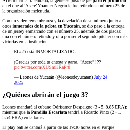
Al terminar la 5.ª entrada, la gente se puso de pie
para el protocolo
en el que al 'Asere' Yoanner Negrín le fue retirado su número 25 de
la organización melenuda.
Con un video remembranza y la develación de su número junto a
otros
inmortales de la pelota en Yucatán
, se dio paso a la entrega
de un jersey enmarcado con el número 25, además de dos placas:
una con el número retirado y otra por ser el segundo pitcher con más
victorias en la institución.
El #25 está INMORTALIZADO.
¡Gracias por toda tu entega y garra, “Asere”! ??
pic.twitter.com/XUSmKRaPr8
— Leones de Yucatán (@leonesdeyucatan)
July 24,
2025
¿Quiénes abrirán el juego 3?
Leones mandará al cubano Odrisamer Despaigne (3 - 5, 8.85 ERA);
mientras que la
Pandilla Escarlata
tendrá a Ricardo Pinto (2 - 1,
5.54 ERA) en la loma.
El play ball se cantará a partir de las 19:30 horas en el Parque