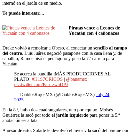
internó en el jardín de en medio.
Te puede interesar....
Piratas vence a Leones de
Yucatán con 4 cañonazos
Drake volvió a remolcar a Obeso, al conectar un
sencillo al campo
del centro
. Luis Juárez negoció pasaporte con la casa llena y, de
caballito, Ramos pisó el pentágono y puso la 7.ª carrera para
Yucatán.
Se acerca la pandilla ¡MÁS PRODUCCIONES AL
PLATO!
#H1S7ORICOS
|
@banamex
pic.twitter.com/Kib1zwaDP3
— DiablosRojosMX (@DiablosRojosMX)
July 24,
2025
En la 8.ª, hubo dos cuadrangulares, uno por equipo. Moisés
Gutiérrez la sacó por todo
el jardín izquierdo
para poner la 5.ª
anotación escarlata.
A pesar de esto, Solarte le devolvió el favor y la sacó del parque por