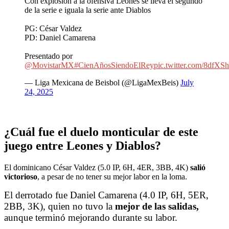
Con explosión a la ofensiva Leones se lleva el segundo
de la serie e iguala la serie ante Diablos
PG: César Valdez
PD: Daniel Camarena
Presentado por
@MovistarMX
#CienAñosSiendoElRey
pic.twitter.com/8dfXSh
— Liga Mexicana de Beisbol (@LigaMexBeis)
July
24, 2025
¿Cuál fue el duelo monticular de este
juego entre Leones y Diablos?
El dominicano César Valdez (5.0 IP, 6H, 4ER, 3BB, 4K)
salió
victorioso
, a pesar de no tener su mejor labor en la loma.
El derrotado fue Daniel Camarena (4.0 IP, 6H, 5ER,
2BB, 3K), quien no tuvo la
mejor de las salidas,
aunque terminó mejorando durante su labor.