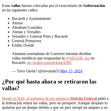
Estas
vallas
fueron colocadas por el exsecretario de
Gobernación
en las siguientes calles:
Bucareli y Ayuntamiento
Atenas
Abraham González
Atenas y Versalles
Versalles y General Prim y Bucareli
General Primavera
Emilio Dondé
Alumnos normalistas de Guerrero intentan derribar
vallas metálicas que resguardan la
@SEGOB_mx
en
Bucareli.
pic.twitter.com/pfckmz3ZRJ
— Tavo Ojeda? (@tavojeda5)
May 15, 2024
¿Por qué hasta ahora se retiraron las
vallas?
Desde el 2016, el gobierno de ese entonces
Distrito Federal
pidió a
la federación retirar las vallas, pero no prosperó. Aunque después lo
quitaron por un tiempo debido a que un juez otorgó un amparo a un